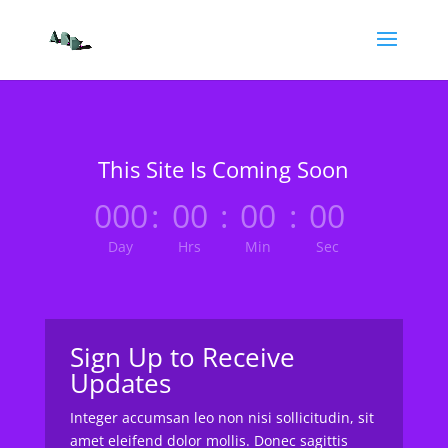
This Site Is Coming Soon
000
:
00
:
00
:
00
Day
Hrs
Min
Sec
Sign Up to Receive
Updates
Integer accumsan leo non nisi sollicitudin, sit
amet eleifend dolor mollis. Donec sagittis